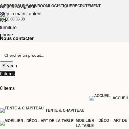
A PROPOS
LE SHOWROOM
LOGISTIQUE
RECRUTEMENT
Skip to navigation
Skip to main content
09 50 80 33 38
Nous contacter
Search
0
items
0
items
ACCUEIL
TENTE & CHAPITEAU
MOBILIER – DÉCO – ART DE
LA TABLE