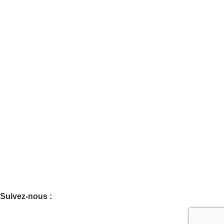
Logistique
Recrutement
Nous contacter
Catégories
Accueil
Tente & Chapiteau
Mobilier & Co
Sonorisation & Co
Borne photo
Prestation DJ
Prestation technique
Suivez-nous :
Accédez au suivi de vos évènements et