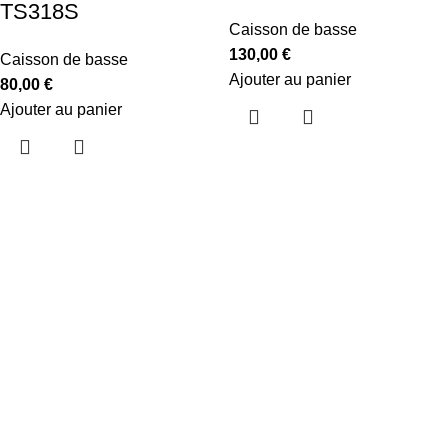
TS318S
Caisson de basse
130,00
€
Caisson de basse
Ajouter au panier
80,00
€
Ajouter au panier
Menu
A Propos
Le Showroom
Logistique
Recrutement
Nous contacter
Catégories