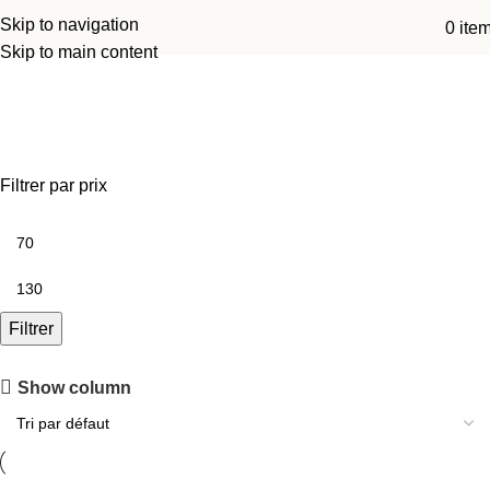
Skip to navigation
0
ite
Skip to main content
Caisson de basse
Filtrer par prix
Filtrer
Découvrez le showroom
Show column
Testez et mettez en scène le matériel que vous souhaitez louer.
Découvrir