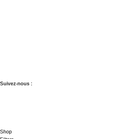
Accueil
Tente & Chapiteau
Mobilier & Co
Sonorisation & Co
Borne photo
Prestation DJ
Prestation technique
Suivez-nous :
Accédez au suivi de vos évènements et
locations :
Groupe Event
2025 | Tous droits réservés
Shop