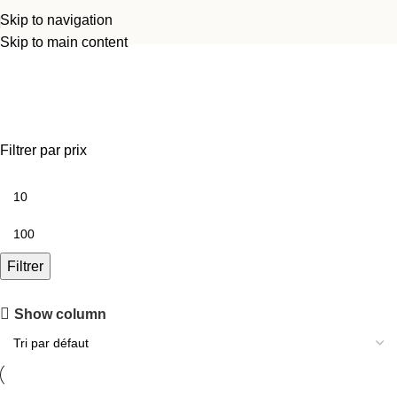
Skip to navigation
Skip to main content
Vidéo Projection
Filtrer par prix
Filtrer
Découvrez le showroom
Show column
Testez et mettez en scène le matériel que vous souhaitez louer.
Découvrir