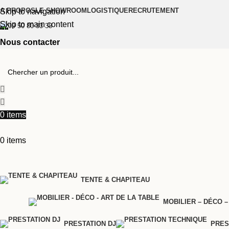
A PROPOS
LE SHOWROOM
LOGISTIQUE
RECRUTEMENT
Skip to navigation
Skip to main content
09 50 80 33 38
Nous contacter
0
items
0
items
TENTE & CHAPITEAU
MOBILIER – DÉCO –
PRESTATION DJ
PRES