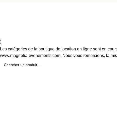
Tasses
Découvrez le showroom
Les catégories de la boutique de location en ligne sont en cours 
Testez et mettez en scène le matériel que vous souhaitez louer.
www.magnolia-evenements.com. Nous vous remercions, la mise à 
Découvrir