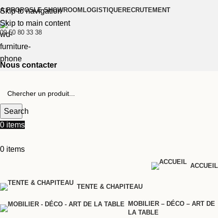
A PROPOS
LE SHOWROOM
LOGISTIQUE
RECRUTEMENT
Skip to navigation
Skip to main content
09 50 80 33 38
Nous contacter
Search
0
items
0
items
ACCUEIL
TENTE & CHAPITEAU
MOBILIER – DÉCO – ART DE
LA TABLE