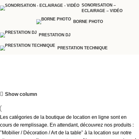
SONORISATION –
ECLAIRAGE – VIDÉO
BORNE PHOTO
PRESTATION DJ
PRESTATION TECHNIQUE
Accessoires et câbles
d'éclairage
Découvrez le showroom
Show column
Testez et mettez en scène le matériel que vous souhaitez louer.
Découvrir
Les catégories de la boutique de location en ligne sont en
cours de remplissage. En attendant, découvrez nos produits :
"Mobilier / Décoration / Art de la table" à la location sur notre