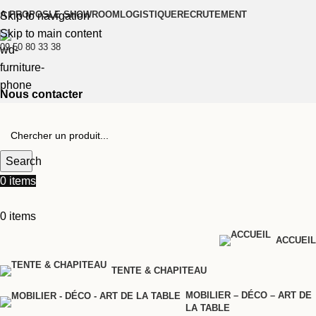
A PROPOS
LE SHOWROOM
LOGISTIQUE
RECRUTEMENT
Skip to navigation
Skip to main content
09 50 80 33 38
Nous contacter
Search
0
items
0
items
ACCUEIL
TENTE & CHAPITEAU
MOBILIER – DÉCO – ART DE
LA TABLE