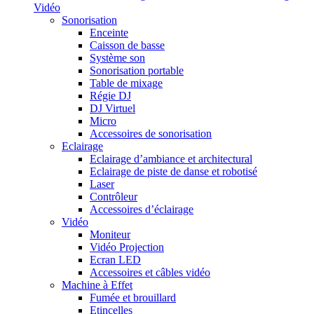
Vidéo
Sonorisation
Enceinte
Caisson de basse
Système son
Sonorisation portable
Table de mixage
Régie DJ
DJ Virtuel
Micro
Accessoires de sonorisation
Eclairage
Eclairage d’ambiance et architectural
Eclairage de piste de danse et robotisé
Laser
Contrôleur
Accessoires d’éclairage
Vidéo
Moniteur
Vidéo Projection
Ecran LED
Accessoires et câbles vidéo
Machine à Effet
Fumée et brouillard
Etincelles