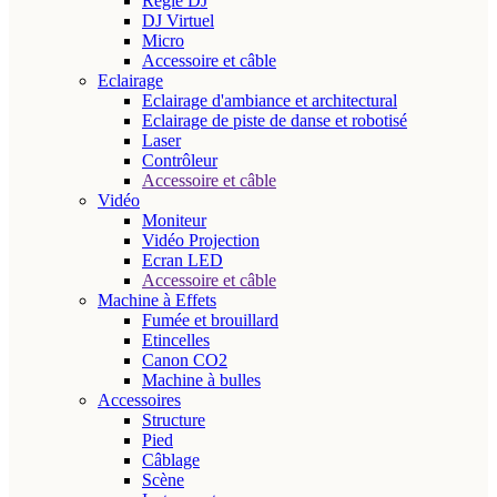
Régie DJ
DJ Virtuel
Micro
Accessoire et câble
Eclairage
Eclairage d'ambiance et architectural
Eclairage de piste de danse et robotisé
Laser
Contrôleur
Accessoire et câble
Vidéo
Moniteur
Vidéo Projection
Ecran LED
Accessoire et câble
Machine à Effets
Fumée et brouillard
Etincelles
Canon CO2
Machine à bulles
Accessoires
Structure
Pied
Câblage
Scène