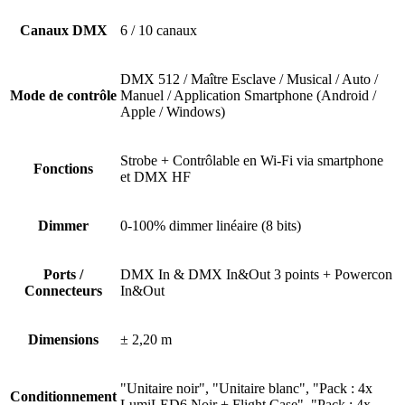
Canaux DMX
6 / 10 canaux
DMX 512 / Maître Esclave / Musical / Auto /
Mode de contrôle
Manuel / Application Smartphone (Android /
Apple / Windows)
Strobe + Contrôlable en Wi-Fi via smartphone
Fonctions
et DMX HF
Dimmer
0-100% dimmer linéaire (8 bits)
Ports /
DMX In & DMX In&Out 3 points + Powercon
Connecteurs
In&Out
Dimensions
± 2,20 m
"Unitaire noir", "Unitaire blanc", "Pack : 4x
Conditionnement
LumiLED6 Noir + Flight Case", "Pack : 4x