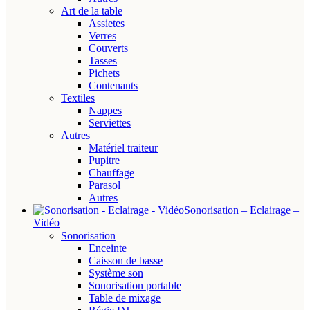
Art de la table
Assietes
Verres
Couverts
Tasses
Pichets
Contenants
Textiles
Nappes
Serviettes
Autres
Matériel traiteur
Pupitre
Chauffage
Parasol
Autres
Sonorisation – Eclairage –
Vidéo
Sonorisation
Enceinte
Caisson de basse
Système son
Sonorisation portable
Table de mixage