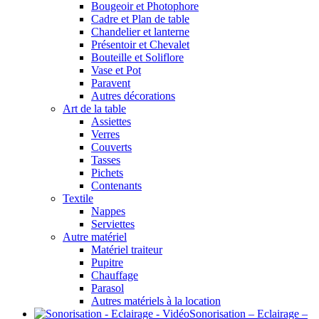
Bougeoir et Photophore
Cadre et Plan de table
Chandelier et lanterne
Présentoir et Chevalet
Bouteille et Soliflore
Vase et Pot
Paravent
Autres décorations
Art de la table
Assiettes
Verres
Couverts
Tasses
Pichets
Contenants
Textile
Nappes
Serviettes
Autre matériel
Matériel traiteur
Pupitre
Chauffage
Parasol
Autres matériels à la location
Sonorisation – Eclairage –