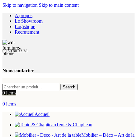
Skip to navigation
Skip to main content
A propos
Le Showroom
Logistique
Recrutement
09 50 80 33 38
Nous contacter
Search
0
items
0
items
Accueil
Tente & Chapiteau
Mobilier – Déco – Art de la