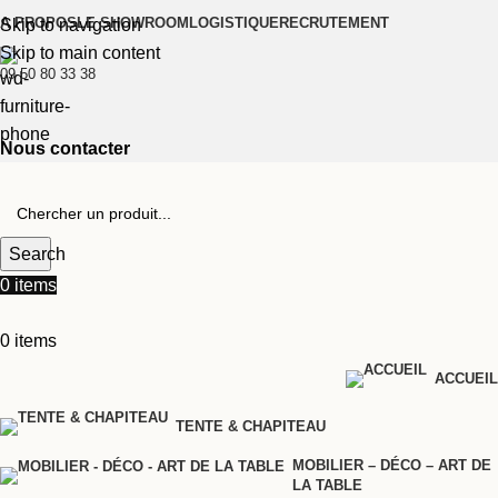
A PROPOS
LE SHOWROOM
LOGISTIQUE
RECRUTEMENT
Skip to navigation
Skip to main content
09 50 80 33 38
Nous contacter
Search
0
items
0
items
ACCUEIL
TENTE & CHAPITEAU
MOBILIER – DÉCO – ART DE
LA TABLE